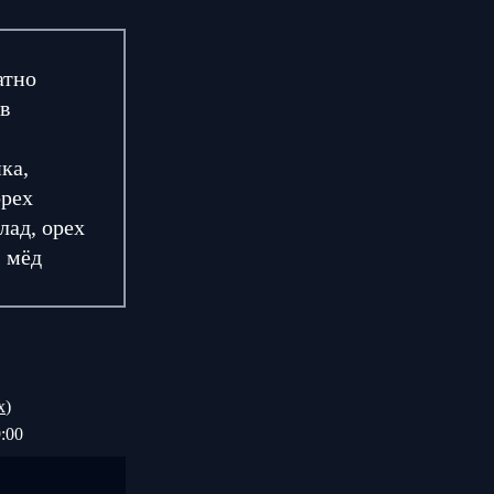
атно
в
ка,
орех
лад, орех
, мёд
х
)
:00