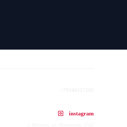
+79160117202
instagram
г. Москва, ул. Изюмская, 37к2