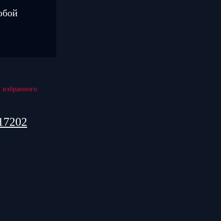
юбой
17202