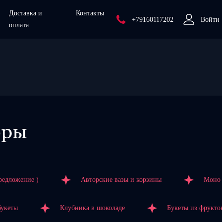
Доставка и
Контакты
+79160117202
Войти
оплата
оры
редложение )
Авторские вазы и корзины
Моно 
букеты
Клубника в шоколаде
Букеты из фрукто