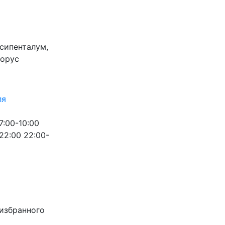
ксипенталум,
борус
ля
7:00-10:00
-22:00
22:00-
2