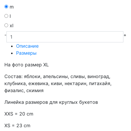
m
l
xl
-
+
Описание
Размеры
На фото размер XL
Состав: яблоки, апельсины, сливы, виноград,
клубника, ежевика, киви, нектарин, питахайя,
физалис, скимия
Линейка размеров для круглых букетов
XXS = 20 cm
XS = 23 cm