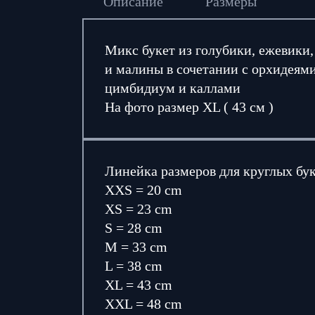
Описание
Размеры
Микс букет из голубики, ежевики
и малины в сочетании с орхидеям
цимбидиум и каллами
На фото размер XL ( 43 см )
Линейка размеров для круглых бу
XXS = 20 cm
XS = 23 cm
S = 28 cm
M = 33 cm
L = 38 cm
XL = 43 cm
XXL = 48 cm