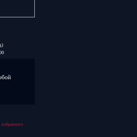
х
)
00
юбой