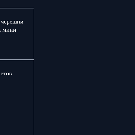
, черешни
и мини
кетов