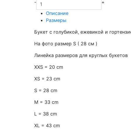
-
+
Описание
Размеры
Букет с голубикой, ежевикой и гортензи
На фото размер S ( 28 см )
Линейка размеров для круглых букетов
XXS = 20 cm
XS = 23 cm
S = 28 cm
M = 33 cm
L = 38 cm
XL = 43 cm