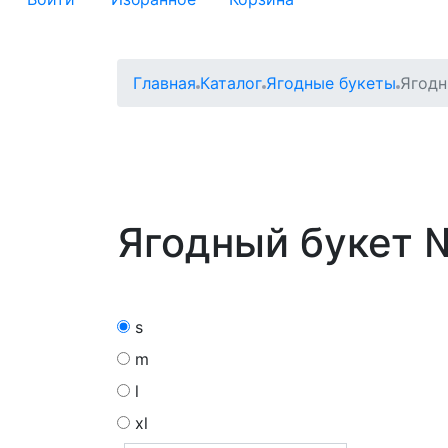
Главная
Каталог
Ягодные букеты
Ягодн
Ягодный букет 
s
m
l
xl