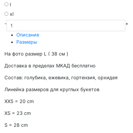
l
xl
-
+
Описание
Размеры
На фото размер L ( 38 см )
Доставка в пределах МКАД бесплатно
Состав: голубика, ежевика, гортензия, орхидея
Линейка размеров для круглых букетов
XXS = 20 cm
XS = 23 cm
S = 28 cm