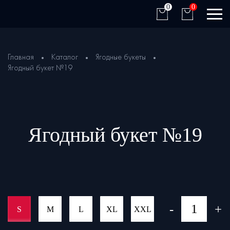
0
0
Главная
Каталог
Ягодные букеты
Ягодный букет №19
Ягодный букет №19
-
+
S
M
L
XL
XXL