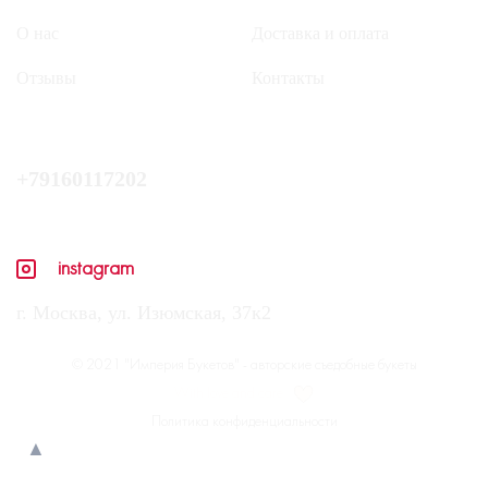
О нас
Доставка и оплата
Отзывы
Контакты
+79160117202
instagram
г. Москва, ул. Изюмская, 37к2
© 2021 "Империя Букетов" - авторские съедобные букеты
With love and care
Политика конфиденциальности
▲