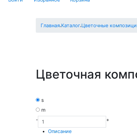
Главная
Каталог
Цветочные композици
Цветочная ком
s
m
-
+
Описание