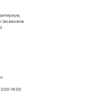
 антириум,
я (возможна
и)
ля
13:00-16:00