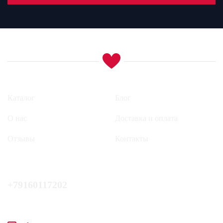
Каталог
Блог
О нас
Доставка и оплата
Отзывы
Контакты
+79160117202