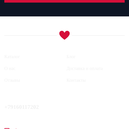
Каталог
Блог
О нас
Доставка и оплата
Отзывы
Контакты
+79160117202